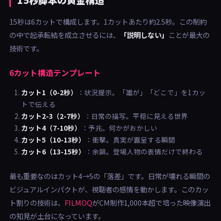
15秒は6カットで構成します。1カットあたり約2.5秒。この制約
の中で起承転結を成立させるには、
「説明しない」
ことが最大の
技術です。
6カット構造テンプレート
カット1（0-2秒）
：状況提示。「誰が」「どこで」を1カッ
トで伝える
カット2-3（2-7秒）
：日常の描写。平穏に見える世界
カット4（7-10秒）
：予兆。何かがおかしい
カット5（10-13秒）
：衝撃。真実が露呈する瞬間
カット6（13-15秒）
：余韻。登場人物の表情だけで終わる
最も重要なのはカット4→5の「落差」です。日常が壊れる瞬間の
ビジュアルインパクトが、視聴者の感情を動かします。このカッ
ト割りの技術は、
FILMOQ
がCM制作1,000本超で培った映像演出
の知見が土台になっています。