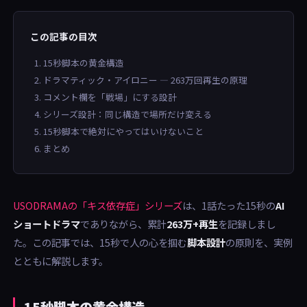
この記事の目次
15秒脚本の黄金構造
ドラマティック・アイロニー — 263万回再生の原理
コメント欄を「戦場」にする設計
シリーズ設計：同じ構造で場所だけ変える
15秒脚本で絶対にやってはいけないこと
まとめ
USODRAMAの「キス依存症」シリーズ
は、1話たった15秒の
AI
ショートドラマ
でありながら、累計
263万+再生
を記録しまし
た。この記事では、15秒で人の心を掴む
脚本設計
の原則を、実例
とともに解説します。
15秒脚本の黄金構造