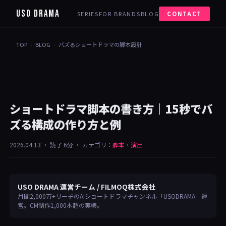
USO DRAMA
SERIES
FOR BRANDS
BLOG
CONTACT
TOP
›
BLOG
›
バズるショートドラマの脚本設計
ショートドラマ脚本の書き方｜15秒でバ
ズる構成の作り方と例
2026.04.13
・ 読了 6分 ・ カテゴリ：
脚本・演出
USO DRAMA 運営チーム / FILMOQ株式会社
月間2,000万+リーチのAIショートドラマチャンネル「USODRAMA」運
営。CM制作1,000本超の実績。