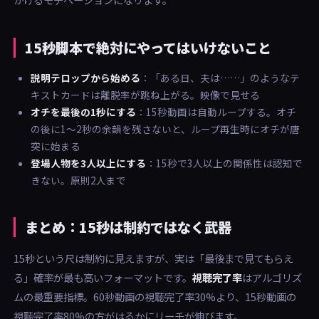
15秒脚本で絶対にやってはいけないこと
説明テロップから始める
：「ある日、夫は……」のようなテ
キストカードは離脱率が跳ね上がる。映像で見せる
オチを最後の1秒にする
：15秒動画は自動ループする。オチ
の後に1〜2秒の余韻を残さないと、ループ再生時にオチが唐
突に始まる
登場人物を3人以上にする
：15秒で3人以上の関係性は認知で
きない。原則2人まで
まとめ：15秒は制約ではなく武器
15秒という尺は制約に見えますが、実は「最後まで見てもらえ
る」確率が最も高いフォーマットです。
視聴完了率
はアルゴリズ
ムの最重要指標。60秒動画の視聴完了率30%より、15秒動画の
視聴完了率80%の方がはるかにリーチが伸びます。